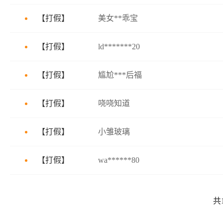
【
打假
】
美女**乖宝
【
打假
】
ld*******20
【
打假
】
尴尬***后福
【
打假
】
哓哓知道
【
打假
】
小雏玻璃
【
打假
】
wa******80
共1