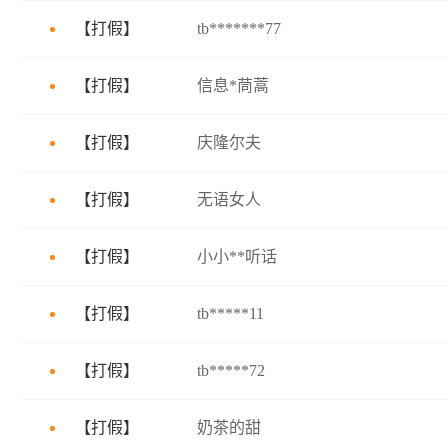
【
打假
】
tb*******77
【
打假
】
信息*茼蒿
【
打假
】
庆隆尔夫
【
打假
】
无语女人
【
打假
】
小小**听话
【
打假
】
tb*****11
【
打假
】
tb*****72
【
打假
】
奶茶的甜