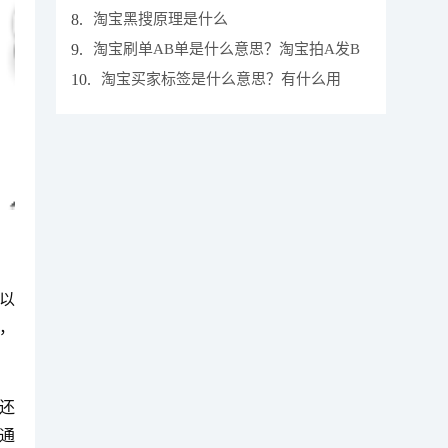
卖什么
8.
淘宝黑搜原理是什么
9.
淘宝刷单AB单是什么意思？淘宝拍A发B
是怎么操作的
10.
淘宝买家标签是什么意思？有什么用
。
以
，
还
通