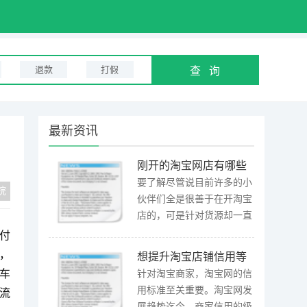
退款
打假
最新资讯
刚开的淘宝网店有哪些
寻找货源的靠谱渠道？
要了解尽管说目前许多的小
院
伙伴们全是很善于在开淘宝
店的，可是针对货源却一直
烦扰没法处理，乃至有一些
付
朋友们寻找的货源尽管在...
，
想提升淘宝店铺信用等
[详细]
车
级？这几大秘诀你不得
针对淘宝商家，淘宝网的信
用标准至关重要。淘宝网发
不知
流
展趋势迄今，商家信用的级