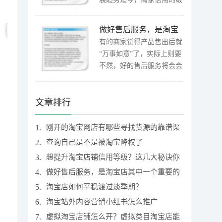
别高矮早已变成买家买东西
的一个十分关键的评定规...
做好售后服务，是淘宝
[详细]
店其中一个重要的生存
有的商家觉得产品售出后就
“万事如意”了，实际上则要
法则
不然，好的售后服务将会会
让你产生大量忠诚的买家，
下边让我给你细细地道...
文章排行
[详细]
1.
刚开的淘宝网店有哪些寻找货源的靠谱渠
道？
2.
查询自己是不是被淘宝降权了
3.
想提升淘宝店铺信用等级？这几大秘诀你
不得不知
4.
做好售后服务，是淘宝店其中一个重要的
生存法则
5.
淘宝店如何平稳渡过淡季期？
6.
淘宝站外内容营销小红书怎么推广
7.
虚拟淘宝店铺怎么开？虚拟类目淘宝店能